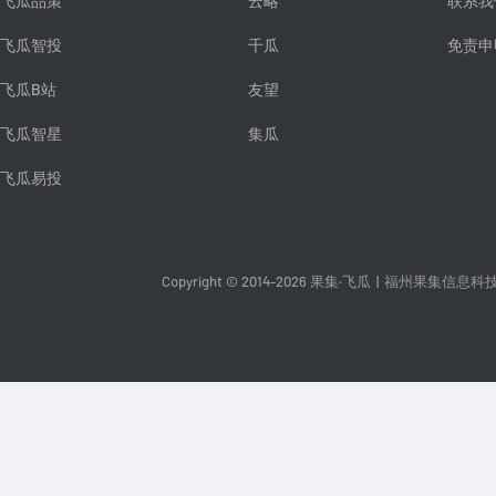
飞瓜品策
云略
联系我
飞瓜智投
千瓜
免责申
飞瓜B站
友望
飞瓜智星
集瓜
飞瓜易投
Copyright © 2014-2026 果集·飞瓜
|
福州果集信息科