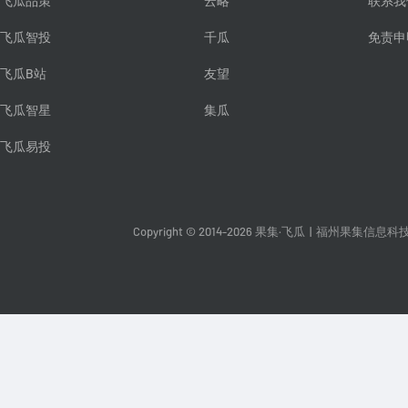
飞瓜品策
云略
联系我
飞瓜智投
千瓜
免责申
飞瓜B站
友望
飞瓜智星
集瓜
飞瓜易投
Copyright © 2014-2026 果集·飞瓜
|
福州果集信息科