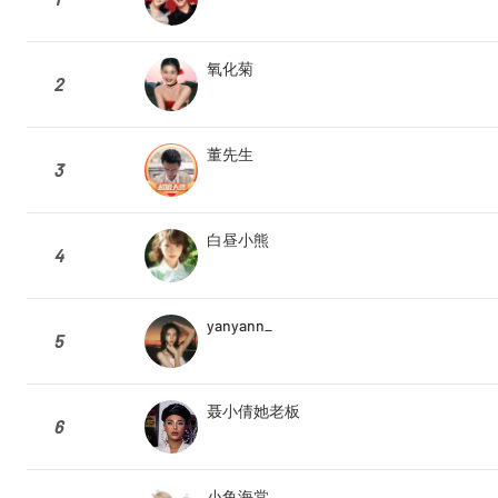
氧化菊
2
董先生
3
白昼小熊
4
yanyann_
5
聂小倩她老板
6
小鱼海棠