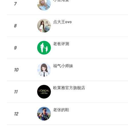
7
点大王ovo
8
老爸评测
9
福气小师妹
10
欧莱雅官方旗舰店
11
老张的鞋
12