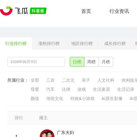
首页
行业资讯
行业排行榜
涨粉排行榜
地区排行榜
成长排行榜
日榜
周榜
月榜
所属行业：
全部
三农
二次元
亲子
人文社科
休闲娱
母婴
汽车
法律
游戏
生活家居
生活记录
颜值
传统文化
特效&小游戏
AI原生影像
AI
排行
播主
广东夫妇
1