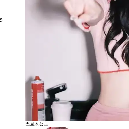
5
巴旦木公主