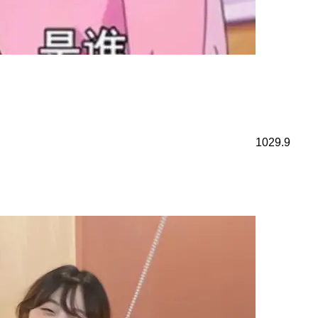
1029.9
）