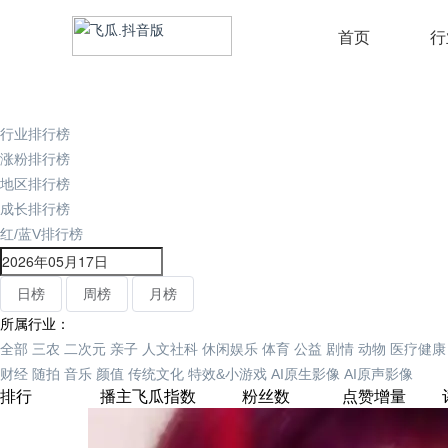
首页
行
行业排行榜
涨粉排行榜
地区排行榜
成长排行榜
红/蓝V排行榜
日榜
周榜
月榜
所属行业：
全部
三农
二次元
亲子
人文社科
休闲娱乐
体育
公益
剧情
动物
医疗健康
财经
随拍
音乐
颜值
传统文化
特效&小游戏
AI原生影像
AI原声影像
排行
播主
飞瓜指数
粉丝数
点赞增量