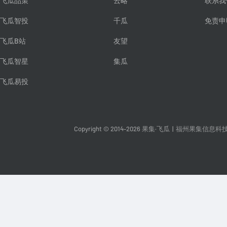
飞瓜品策
云略
联系我
飞瓜智投
千瓜
免责申
飞瓜B站
友望
飞瓜智星
集瓜
飞瓜易投
Copyright © 2014-2026 果集·飞瓜
|
福州果集信息科