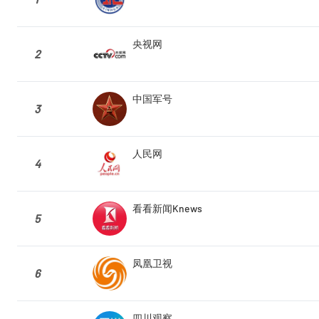
央视网
2
中国军号
3
人民网
4
看看新闻Knews
5
凤凰卫视
6
四川观察