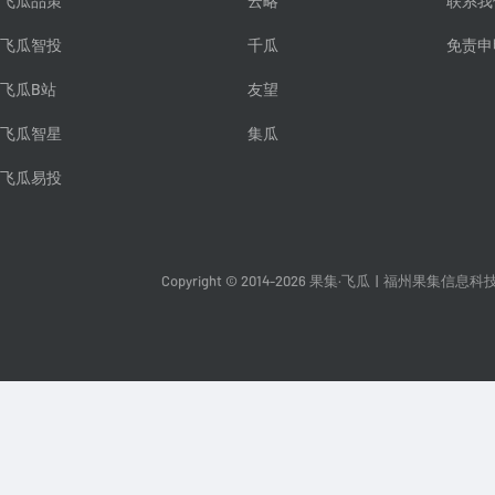
飞瓜品策
云略
联系我
飞瓜智投
千瓜
免责申
飞瓜B站
友望
飞瓜智星
集瓜
飞瓜易投
Copyright © 2014-2026 果集·飞瓜
|
福州果集信息科