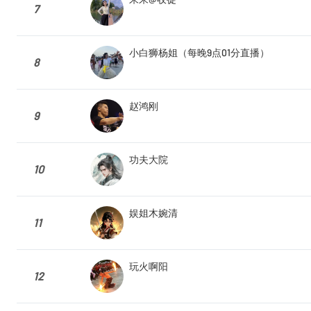
7
小白狮杨姐（每晚9点01分直播）
8
赵鸿刚
9
功夫大院
10
娱姐木婉清
11
玩火啊阳
12