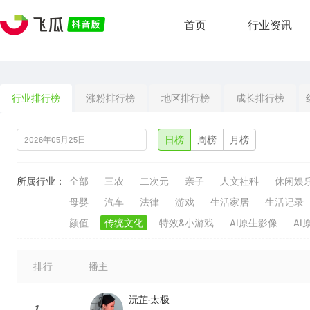
首页
行业资讯
行业排行榜
涨粉排行榜
地区排行榜
成长排行榜
日榜
周榜
月榜
所属行业：
全部
三农
二次元
亲子
人文社科
休闲娱
母婴
汽车
法律
游戏
生活家居
生活记录
颜值
传统文化
特效&小游戏
AI原生影像
AI
排行
播主
沅芷·太极
1