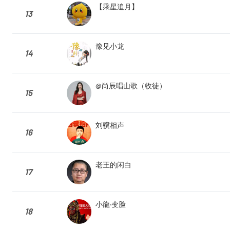
【乘星追月】
13
豫见小龙
14
@尚辰唱山歌（收徒）
15
刘骥相声
16
老王的闲白
17
小龍·变脸
18