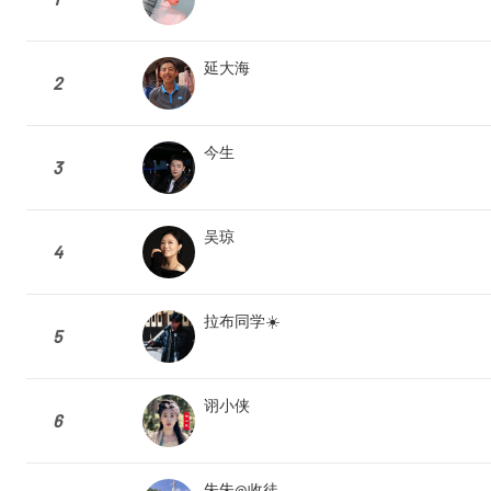
延大海
2
今生
3
吴琼
4
拉布同学☀️
5
诩小侠
6
朱朱@收徒