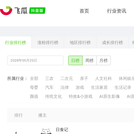
首页
行业资讯
行业排行榜
涨粉排行榜
地区排行榜
成长排行榜
日榜
周榜
月榜
所属行业：
全部
三农
二次元
亲子
人文社科
休闲娱
母婴
汽车
法律
游戏
生活家居
生活记录
颜值
传统文化
特效&小游戏
AI原生影像
AI
排行
播主
日食记
1