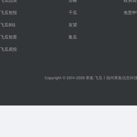
飞瓜品策
云略
联系我
飞瓜智投
千瓜
免责申
飞瓜B站
友望
飞瓜智星
集瓜
飞瓜易投
Copyright © 2014-2026 果集·飞瓜
|
福州果集信息科