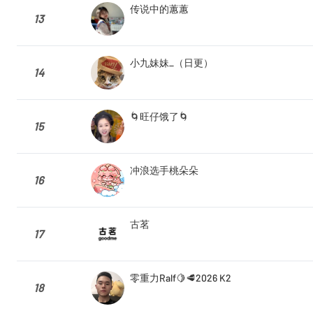
传说中的蕙蕙
13
小九妹妹_（日更）
14
🌀旺仔饿了🌀
15
冲浪选手桃朵朵
16
古茗
17
零重力Ralf🍋🥩2026 K2
18