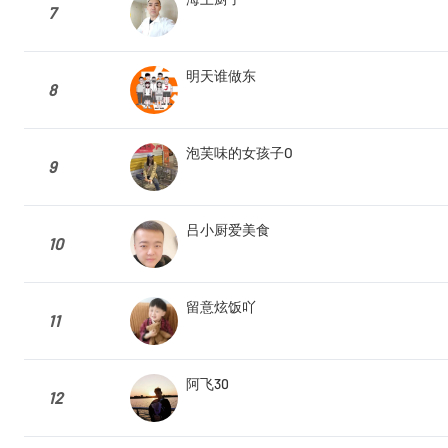
7
明天谁做东
8
泡芙味的女孩子O
9
吕小厨爱美食
10
留意炫饭吖
11
阿飞30
12