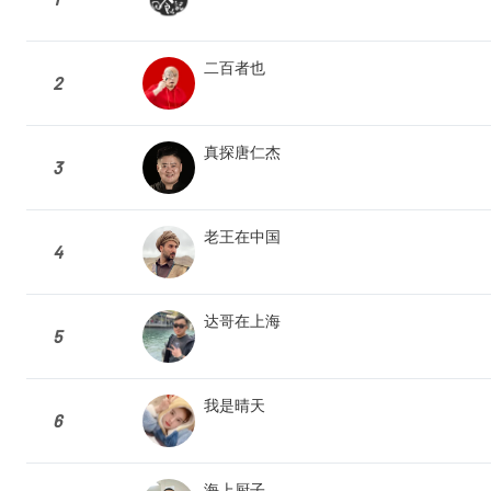
二百者也
2
真探唐仁杰
3
老王在中国
4
达哥在上海
5
我是晴天
6
海上厨子