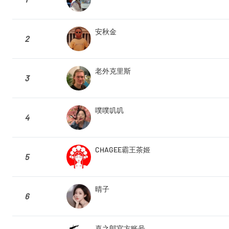
安秋金
2
老外克里斯
3
噗噗叽叽
4
CHAGEE霸王茶姬
5
晴子
6
喜之郎官方账号