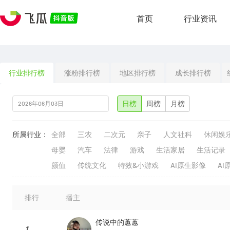
首页
行业资讯
行业排行榜
涨粉排行榜
地区排行榜
成长排行榜
日榜
周榜
月榜
所属行业：
全部
三农
二次元
亲子
人文社科
休闲娱
母婴
汽车
法律
游戏
生活家居
生活记录
颜值
传统文化
特效&小游戏
AI原生影像
AI
排行
播主
传说中的蕙蕙
1