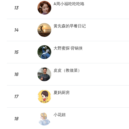
A周小福吃吃吃咯
13
黄先森的早餐日记
14
大野蜜探·背锅侠
15
皮皮（教做菜）
16
夏妈厨房
17
小花妞
18