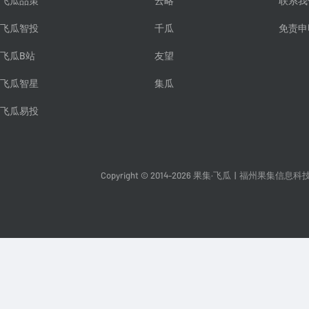
飞瓜品策
云略
联系我
飞瓜智投
千瓜
免责申
飞瓜B站
友望
飞瓜智星
集瓜
飞瓜易投
Copyright © 2014-2026 果集·飞瓜
|
福州果集信息科