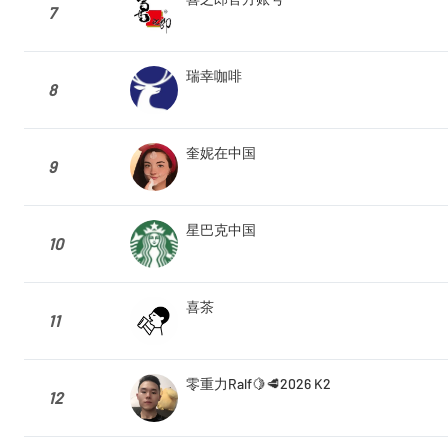
7
瑞幸咖啡
8
奎妮在中国
9
星巴克中国
10
喜茶
11
零重力Ralf🍋🥩2026 K2
12