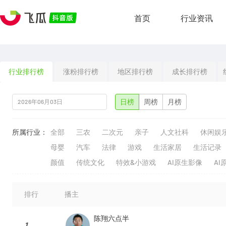
首页
行业资讯
行业排行榜
涨粉排行榜
地区排行榜
成长排行榜
日榜
周榜
月榜
所属行业：
全部
三农
二次元
亲子
人文社科
休闲娱
母婴
汽车
法律
游戏
生活家居
生活记录
颜值
传统文化
特效&小游戏
AI原生影像
AI
排行
播主
陈翔六点半
1