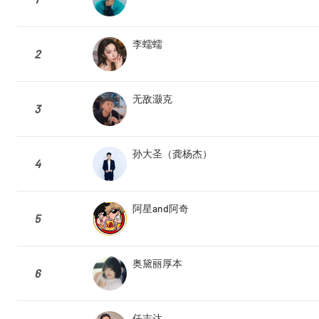
李蠕蠕
2
无敌灏克
3
孙大圣（龚杨杰）
4
阿星and阿奇
5
奥黛丽厚本
6
任志达