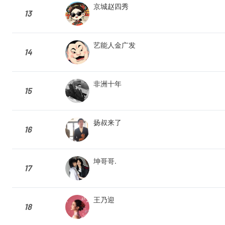
京城赵四秀
13
艺能人金广发
14
非洲十年
15
扬叔来了
16
坤哥哥.
17
王乃迎
18