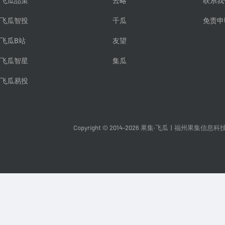
飞瓜品策
云略
联系我
飞瓜智投
千瓜
免责申
飞瓜B站
友望
飞瓜智星
集瓜
飞瓜易投
Copyright © 2014-2026 果集·飞瓜
|
福州果集信息科