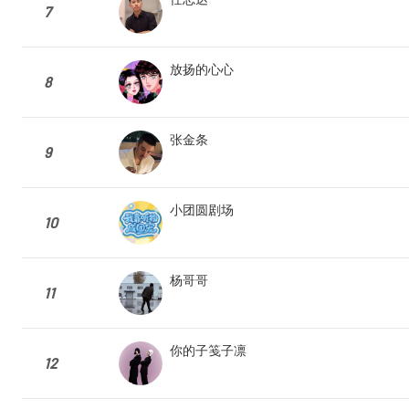
7
放扬的心心
8
张金条
9
小团圆剧场
10
杨哥哥
11
你的子笺子凛
12