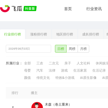
首页
行业资讯
行业排行榜
涨粉排行榜
地区排行榜
成长排行榜
日榜
周榜
月榜
所属行业：
全部
三农
二次元
亲子
人文社科
休闲娱
母婴
汽车
法律
游戏
生活家居
生活记录
颜值
传统文化
特效&小游戏
AI原生影像
AI
排行
播主
木森（卷土重来）
1