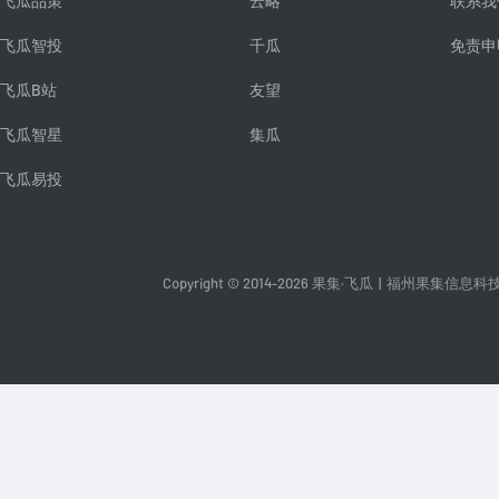
飞瓜品策
云略
联系我
飞瓜智投
千瓜
免责申
飞瓜B站
友望
飞瓜智星
集瓜
飞瓜易投
Copyright © 2014-2026 果集·飞瓜
|
福州果集信息科