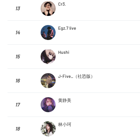
Cr3.
13
Egz.7 live
14
Hushi
15
J-Five_（社恐版）
16
黄静美
17
林小珂
18