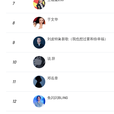
7
于文华
8
刘皮特🎤新歌（我也想过要和你幸福）
9
说 辞
10
邓岳章
11
鱼闪闪BLING
12