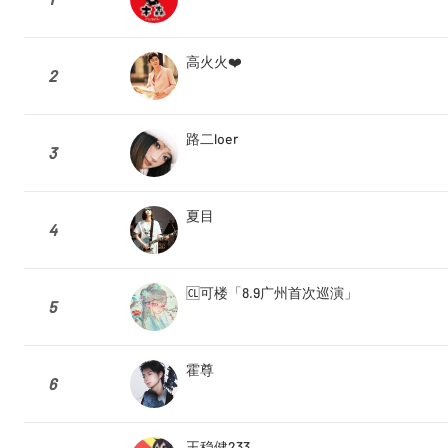
高火火❤️
2
路二loer
3
夏目
4
🆑可楼「8.9广州首次巡演」
5
霍尊
6
王稳健233