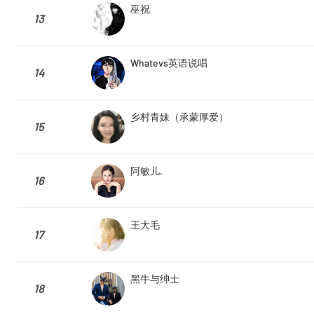
巫祝
13
Whatevs英语说唱
14
乡村青妹（承蒙厚爱）
15
阿敏儿.
16
王大毛
17
黑牛与绅士
18