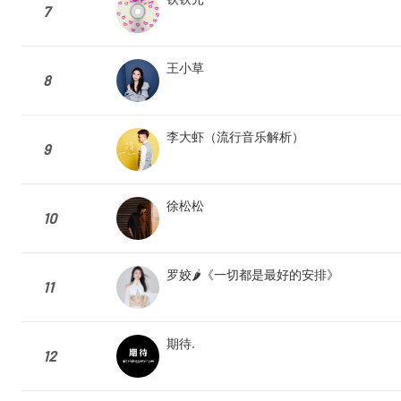
7
王小草
8
李大虾（流行音乐解析）
9
徐松松
10
罗姣🌶️《一切都是最好的安排》
11
期待.
12