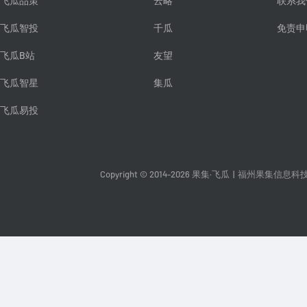
飞瓜品策
云略
联系我
飞瓜智投
千瓜
免责申
飞瓜B站
友望
飞瓜智星
集瓜
飞瓜易投
Copyright © 2014-2026 果集·飞瓜
|
福州果集信息科