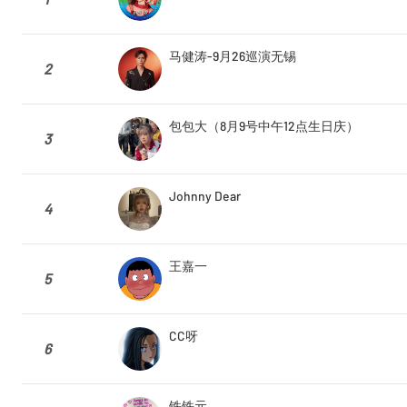
马健涛-9月26巡演无锡
2
包包大（8月9号中午12点生日庆）
3
Johnny Dear
4
王嘉一
5
CC呀
6
铁铁元