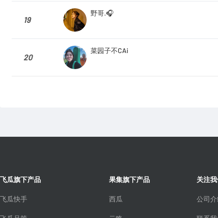
野哥.🎧
19
菜园子不CAi
20
飞瓜旗下产品
果集旗下产品
关注我
飞瓜快手
西瓜
公司介