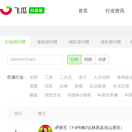
首页
行业资讯
行业排行榜
涨粉排行榜
地区排行榜
成长排行榜
日榜
周榜
月榜
所属行业：
全部
三农
二次元
亲子
人文社科
休闲娱
母婴
汽车
法律
游戏
生活家居
生活记录
颜值
传统文化
特效&小游戏
AI原生影像
AI
排行
播主
🌈唐艺（7-9号晚7点林西县东山景区）
1