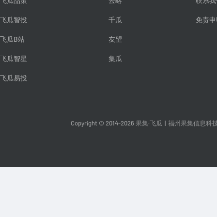
飞瓜品策
云略
联系我
飞瓜智投
千瓜
免责申
飞瓜B站
友望
飞瓜智星
集瓜
飞瓜易投
Copyright © 2014-2026 果集·飞瓜
|
福州果集信息科