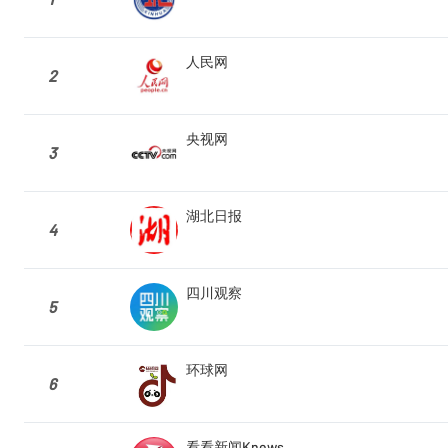
人民网
2
央视网
3
湖北日报
4
四川观察
5
环球网
6
看看新闻Knews