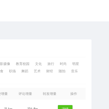
影摄像
教育校园
文化
旅行
时尚
明星
食
职场
舞蹈
艺术
财经
随拍
音乐
赞增量
评论增量
转发增量
操作
11.4w
124.6w