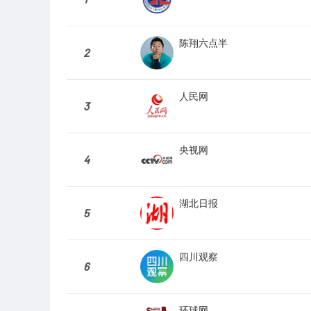
陈翔六点半
2
人民网
3
央视网
4
湖北日报
5
四川观察
6
环球网