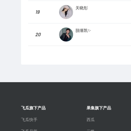
关晓彤
19
脱缰凯✨
20
飞瓜旗下产品
果集旗下产品
飞瓜快手
西瓜