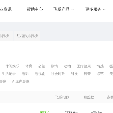
业资讯
帮助中心
飞瓜产品
更多服务
排行榜
红/蓝V排行榜
休闲娱乐
体育
公益
剧情
动物
医疗健康
情感
摄
生活记录
电影
电视剧
社会时政
科技
科普
综艺
美
生影像
AI原声影像
飞瓜指数
粉丝数
点
1533.0
7872.9w
439.8w