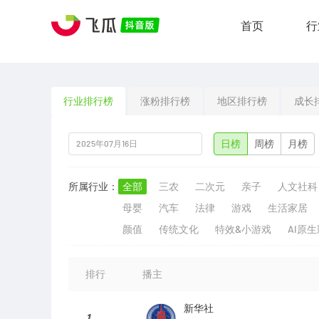
首页
行
行业排行榜
涨粉排行榜
地区排行榜
成长
日榜
周榜
月榜
所属行业：
全部
三农
二次元
亲子
人文社科
母婴
汽车
法律
游戏
生活家居
颜值
传统文化
特效&小游戏
AI原
排行
播主
新华社
1