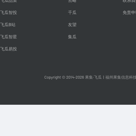
飞瓜品策
云略
联系我
飞瓜智投
千瓜
免责申
飞瓜B站
友望
飞瓜智星
集瓜
飞瓜易投
Copyright © 2014-2026 果集·飞瓜
|
福州果集信息科