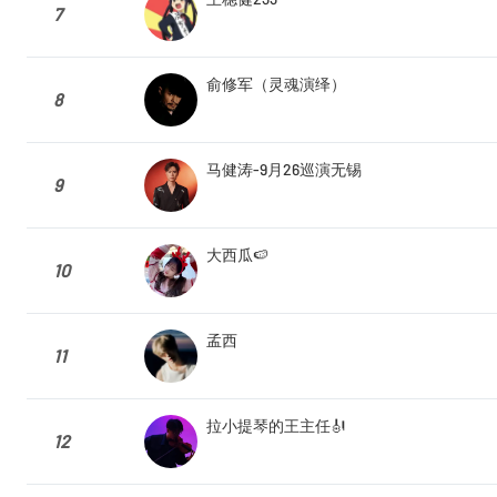
7
俞修军（灵魂演绎）
8
马健涛-9月26巡演无锡
9
大西瓜🍉
10
孟西
11
拉小提琴的王主任🎻
12