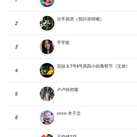
分手厨房（我叫张铎曦）
2
芊芊龍
3
花姐.8.7号8号凤阳小岗葡萄节《文旅》
4
卢卢快闭嘴
5
coco-木子文
6
王稳健233