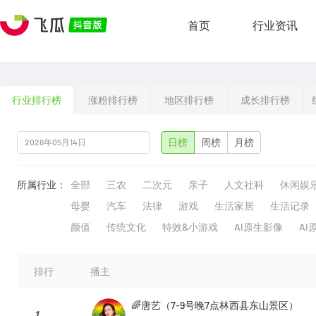
首页
行业资讯
行业排行榜
涨粉排行榜
地区排行榜
成长排行榜
日榜
周榜
月榜
所属行业：
全部
三农
二次元
亲子
人文社科
休闲娱
母婴
汽车
法律
游戏
生活家居
生活记录
颜值
传统文化
特效&小游戏
AI原生影像
AI
排行
播主
🌈唐艺（7-9号晚7点林西县东山景区）
1