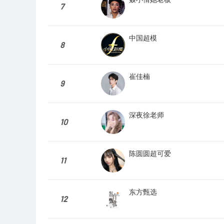
7
中国超模
8
崔佳楠
9
深夜徐老师
10
陈圆圆超可爱
11
东方甄选
12