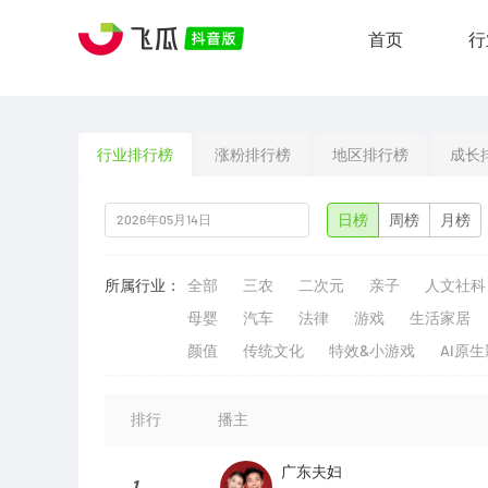
首页
行
行业排行榜
涨粉排行榜
地区排行榜
成长
日榜
周榜
月榜
所属行业：
全部
三农
二次元
亲子
人文社科
母婴
汽车
法律
游戏
生活家居
颜值
传统文化
特效&小游戏
AI原
排行
播主
广东夫妇
1