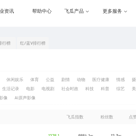
业资讯
帮助中心
飞瓜产品
更多服务
排行榜
红/蓝V排行榜
休闲娱乐
体育
公益
剧情
动物
医疗健康
情感
摄
生活记录
电影
电视剧
社会时政
科技
科普
综艺
美
生影像
AI原声影像
飞瓜指数
粉丝数
点
1276.1
6664.1w
12.3w