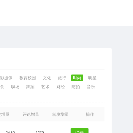
影摄像
教育校园
文化
旅行
时尚
明星
食
职场
舞蹈
艺术
财经
随拍
音乐
赞增量
评论增量
转发增量
操作
2480
1470