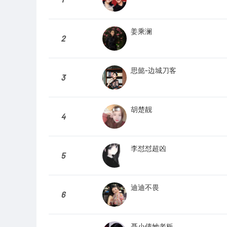
姜乘澜
2
思懿-边城刀客
3
胡楚靓
4
李怼怼超凶
5
迪迪不畏
6
聂小倩她老板