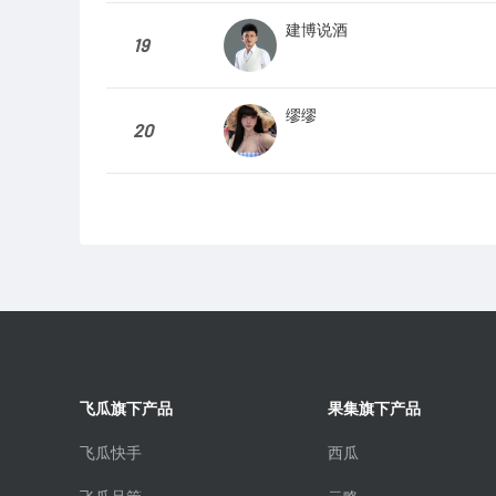
建博说酒
19
缪缪
20
飞瓜旗下产品
果集旗下产品
飞瓜快手
西瓜