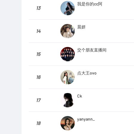
我是你的cc阿
13
晨妍
14
交个朋友直播间
15
点大王ovo
16
Ck
17
yanyann_
18