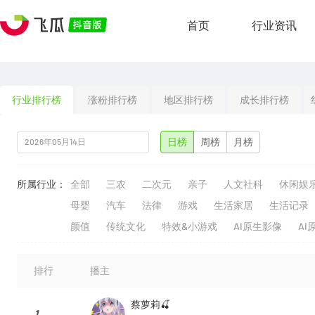
首页
行业资讯
行业排行榜
涨粉排行榜
地区排行榜
成长排行榜
日榜
周榜
月榜
所属行业：
全部
三农
二次元
亲子
人文社科
休闲娱
母婴
汽车
法律
游戏
生活家居
生活记录
颜值
传统文化
特效&小游戏
AI原生影像
AI
排行
播主
蔡萝莉🍒
1