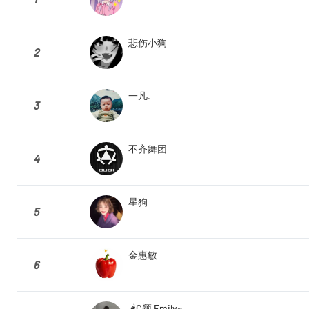
悲伤小狗
2
一凡.
3
不齐舞团
4
星狗
5
金惠敏
6
🌶️C颖 Emily~