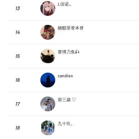
L佳诺_
13
糖醋里脊本脊
14
赛博刀鱼🎣
15
candies
16
柴三歲 ♡
17
九十玖。
18