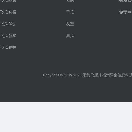
飞瓜品策
云略
联系我
飞瓜智投
千瓜
免责申
飞瓜B站
友望
飞瓜智星
集瓜
飞瓜易投
Copyright © 2014-2026 果集·飞瓜
|
福州果集信息科