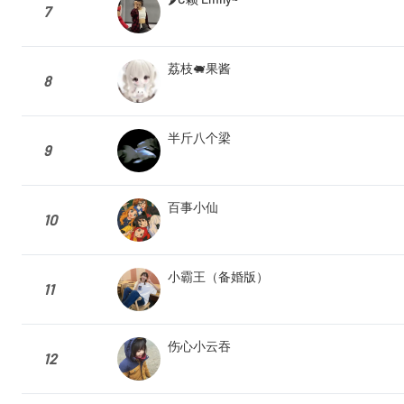
7
荔枝🐖果酱
8
半斤八个梁
9
百事小仙
10
小霸王（备婚版）
11
伤心小云吞
12