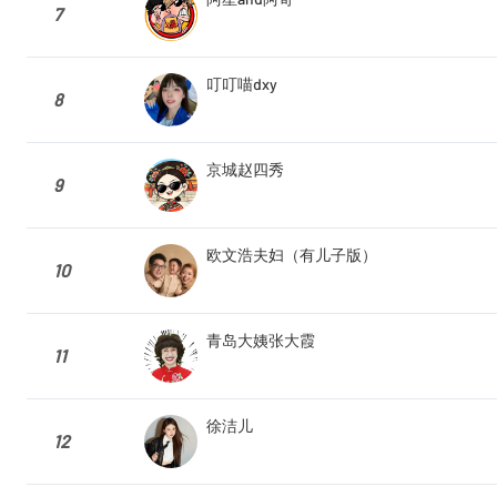
7
叮叮喵dxy
8
京城赵四秀
9
欧文浩夫妇（有儿子版）
10
青岛大姨张大霞
11
徐洁儿
12