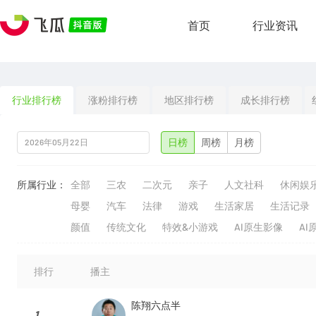
首页
行业资讯
行业排行榜
涨粉排行榜
地区排行榜
成长排行榜
日榜
周榜
月榜
所属行业：
全部
三农
二次元
亲子
人文社科
休闲娱
母婴
汽车
法律
游戏
生活家居
生活记录
颜值
传统文化
特效&小游戏
AI原生影像
AI
排行
播主
陈翔六点半
1