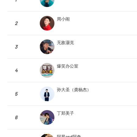
周小闹
2
无敌灏克
3
爆笑办公室
4
孙大圣（龚杨杰）
5
丁郑美子
6
阿星and阿奇