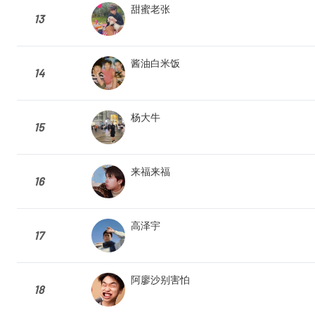
甜蜜老张
13
酱油白米饭
14
杨大牛
15
来福来福
16
高泽宇
17
阿廖沙别害怕
18