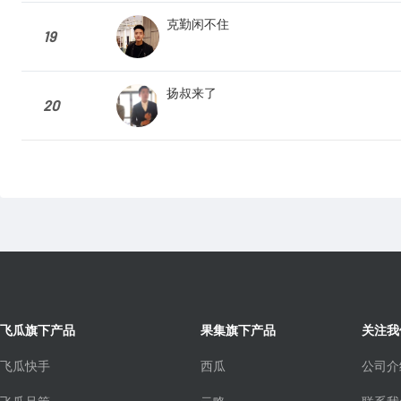
克勤闲不住
19
扬叔来了
20
飞瓜旗下产品
果集旗下产品
关注我
飞瓜快手
西瓜
公司介