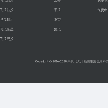
飞瓜品策
云略
联系我
飞瓜智投
千瓜
免责申
飞瓜B站
友望
飞瓜智星
集瓜
飞瓜易投
Copyright © 2014-2026 果集·飞瓜
|
福州果集信息科