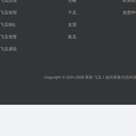
飞瓜品策
云略
联系我
飞瓜智投
千瓜
免责申
飞瓜B站
友望
飞瓜智星
集瓜
飞瓜易投
Copyright © 2014-2026 果集·飞瓜
|
福州果集信息科