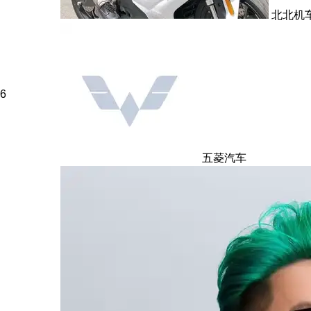
北北机
6
五菱汽车