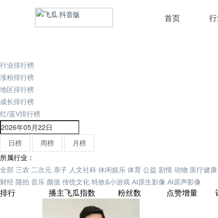
首页
行
行业排行榜
涨粉排行榜
地区排行榜
成长排行榜
红/蓝V排行榜
日榜
周榜
月榜
所属行业：
全部
三农
二次元
亲子
人文社科
休闲娱乐
体育
公益
剧情
动物
医疗健康
财经
随拍
音乐
颜值
传统文化
特效&小游戏
AI原生影像
AI原声影像
排行
播主
飞瓜指数
粉丝数
点赞增量