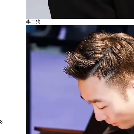
李二狗
8