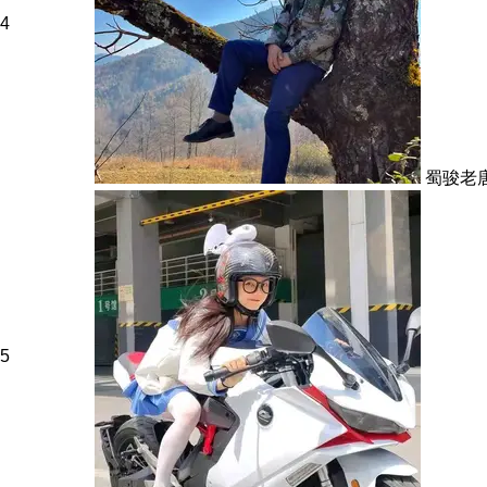
4
蜀骏老
5