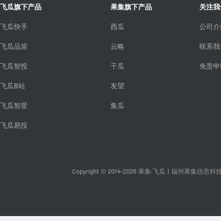
飞瓜旗下产品
果集旗下产品
关注我
飞瓜快手
西瓜
公司介
飞瓜品策
云略
联系我
飞瓜智投
千瓜
免责申
飞瓜B站
友望
飞瓜智星
集瓜
飞瓜易投
Copyright © 2014-2026 果集·飞瓜
|
福州果集信息科