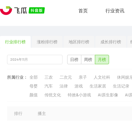
首页
行业资讯
行业排行榜
涨粉排行榜
地区排行榜
成长排行榜
日榜
周榜
月榜
所属行业：
全部
三农
二次元
亲子
人文社科
休闲娱
母婴
汽车
法律
游戏
生活家居
生活记录
颜值
传统文化
特效&小游戏
AI原生影像
AI
排行
播主