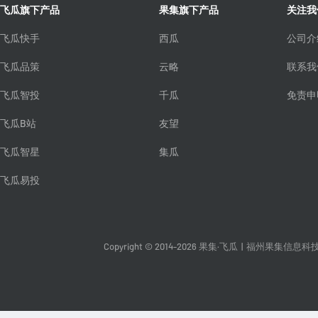
飞瓜旗下产品
果集旗下产品
关注我
飞瓜快手
西瓜
公司介
飞瓜品策
云略
联系我
飞瓜智投
千瓜
免责申
飞瓜B站
友望
飞瓜智星
集瓜
飞瓜易投
Copyright © 2014-2026 果集·飞瓜
|
福州果集信息科