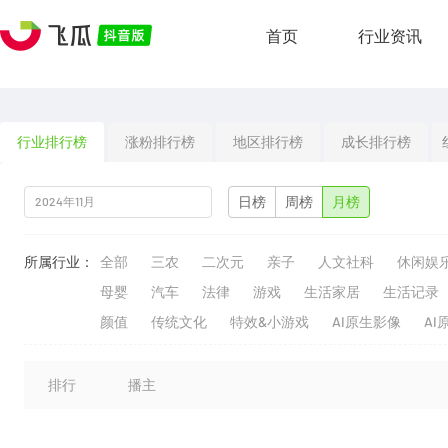
首页
行业资讯
行业排行榜
涨粉排行榜
地区排行榜
成长排行榜
日榜
周榜
月榜
所属行业：
全部
三农
二次元
亲子
人文社科
休闲娱
母婴
汽车
法律
游戏
生活家居
生活记录
颜值
传统文化
特效&小游戏
AI原生影像
AI
排行
播主