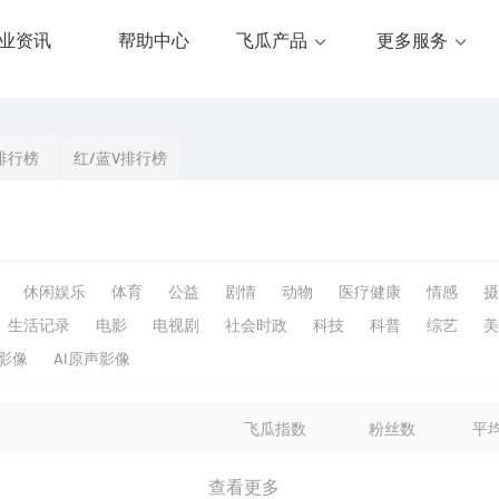
业资讯
帮助中心
飞瓜产品
更多服务
排行榜
红/蓝V排行榜
休闲娱乐
体育
公益
剧情
动物
医疗健康
情感
摄
生活记录
电影
电视剧
社会时政
科技
科普
综艺
美
生影像
AI原声影像
飞瓜指数
粉丝数
平
查看更多