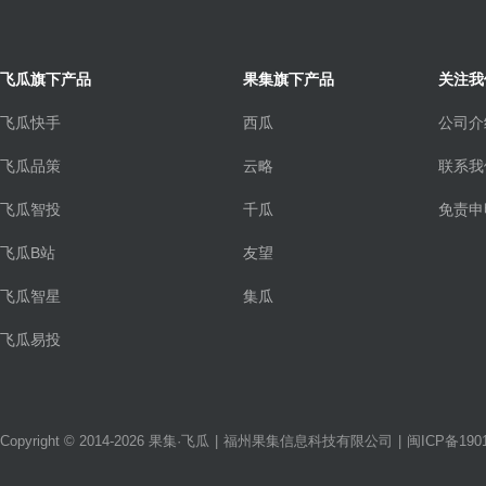
飞瓜旗下产品
果集旗下产品
关注我
飞瓜快手
西瓜
公司介
飞瓜品策
云略
联系我
飞瓜智投
千瓜
免责申
飞瓜B站
友望
飞瓜智星
集瓜
飞瓜易投
Copyright © 2014-2026 果集·飞瓜
|
福州果集信息科技有限公司
|
闽ICP备1901