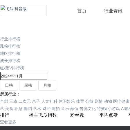
首页
行业资讯
行业排行榜
涨粉排行榜
地区排行榜
成长排行榜
红/蓝V排行榜
日榜
周榜
月榜
所属行业：
全部
三农
二次元
亲子
人文社科
休闲娱乐
体育
公益
剧情
动物
医疗健康
艺
美食
职场
舞蹈
艺术
财经
随拍
音乐
颜值
传统文化
特效&小游戏
AI
排行
播主
飞瓜指数
粉丝数
平均点赞
查看更多