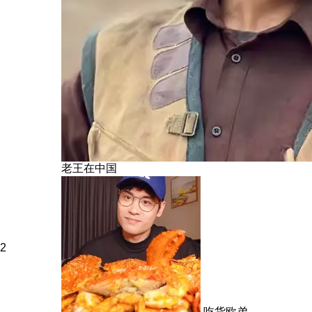
老王在中国
2
吃货欧弟