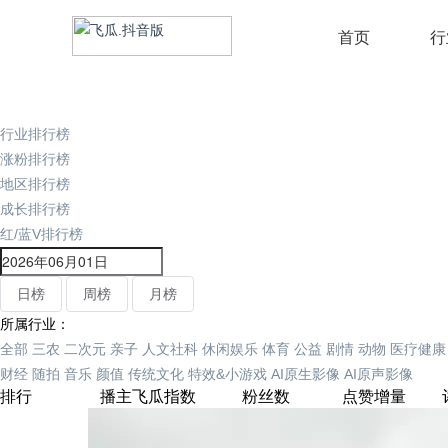
首页
行
行业排行榜
涨粉排行榜
地区排行榜
成长排行榜
红/蓝V排行榜
日榜
周榜
月榜
所属行业：
全部
三农
二次元
亲子
人文社科
休闲娱乐
体育
公益
剧情
动物
医疗健康
财经
随拍
音乐
颜值
传统文化
特效&小游戏
AI原生影像
AI原声影像
排行
播主
飞瓜指数
粉丝数
点赞增量