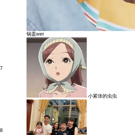
锅盖wer
7
小紧张的虫虫
8