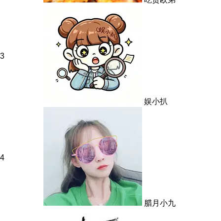
3
娱小扒
4
腊月小九