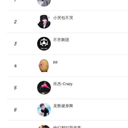
小哭包不哭
2
不齐舞团
3
pp
4
肖杰-Crazy
5
龙教健身舞
6
他们都叫我老李