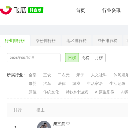
首页
行业资讯
行业排行榜
涨粉排行榜
地区排行榜
成长排行榜
日榜
周榜
月榜
所属行业：
全部
三农
二次元
亲子
人文社科
休闲娱
母婴
汽车
法律
游戏
生活家居
生活记录
颜值
传统文化
特效&小游戏
AI原生影像
AI
排行
播主
柴三歲 ♡
1