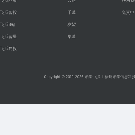
飞瓜品策
云略
联系我
飞瓜智投
千瓜
免责申
飞瓜B站
友望
飞瓜智星
集瓜
飞瓜易投
Copyright © 2014-2026 果集·飞瓜
|
福州果集信息科