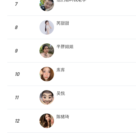
7
芮甜甜
8
半胖姐姐
9
库库
10
吴悦
11
陈猪琦
12