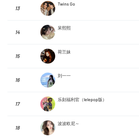
Twins Go
13
呆熙熙
14
荷兰妹
15
刘一一
16
乐刻福利官（lelepop版）
17
波波欧尼～
18