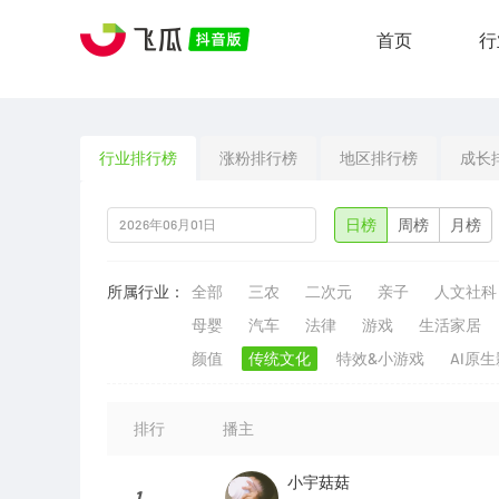
首页
行
行业排行榜
涨粉排行榜
地区排行榜
成长
日榜
周榜
月榜
所属行业：
全部
三农
二次元
亲子
人文社科
母婴
汽车
法律
游戏
生活家居
颜值
传统文化
特效&小游戏
AI原
排行
播主
小宇菇菇
1