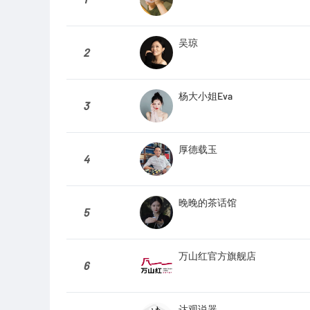
吴琼
2
杨大小姐Eva
3
厚德载玉
4
晚晚的茶话馆
5
万山红官方旗舰店
6
达观说器