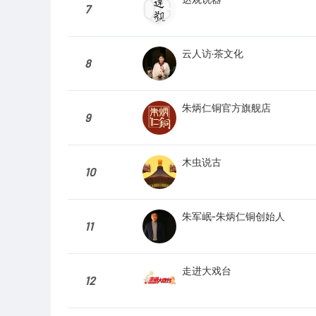
7
云人访·茶文化
8
朱炳仁铜官方旗舰店
9
木虫说古
10
朱军岷-朱炳仁铜创始人
11
走进大戏台
12