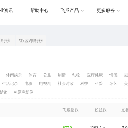
业资讯
帮助中心
飞瓜产品
更多服务
排行榜
红/蓝V排行榜
休闲娱乐
体育
公益
剧情
动物
医疗健康
情感
摄
生活记录
电影
电视剧
社会时政
科技
科普
综艺
美
生影像
AI原声影像
飞瓜指数
粉丝数
点
877.0
1262.2w
3.