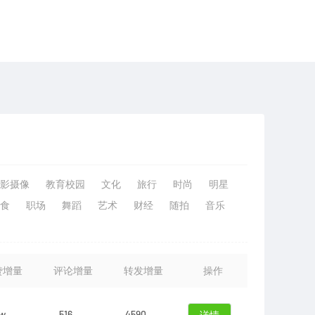
影摄像
教育校园
文化
旅行
时尚
明星
食
职场
舞蹈
艺术
财经
随拍
音乐
赞增量
评论增量
转发增量
操作
0w
516
4590