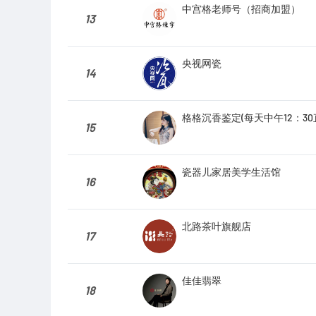
中宫格老师号（招商加盟）
13
央视网瓷
14
格格沉香鉴定(每天中午12：3
15
瓷器儿家居美学生活馆
16
北路茶叶旗舰店
17
佳佳翡翠
18