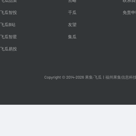
飞瓜品策
云略
联系我
飞瓜智投
千瓜
免责申
飞瓜B站
友望
飞瓜智星
集瓜
飞瓜易投
Copyright © 2014-2026 果集·飞瓜
|
福州果集信息科