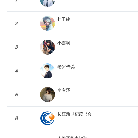
杜子建
2
小嘉啊
3
老罗传说
4
李右溪
5
长江新世纪读书会
6
人民文学出版社