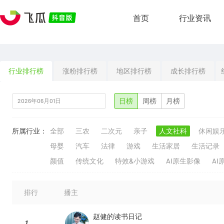
首页
行业资讯
行业排行榜
涨粉排行榜
地区排行榜
成长排行榜
日榜
周榜
月榜
所属行业：
全部
三农
二次元
亲子
人文社科
休闲娱
母婴
汽车
法律
游戏
生活家居
生活记录
颜值
传统文化
特效&小游戏
AI原生影像
AI
排行
播主
赵健的读书日记
1