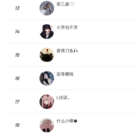
柴三歲 ♡
13
小哭包不哭
14
赛博刀鱼🎣
15
宸荨樱桃
16
L佳诺_
17
什么小椰🥥
18