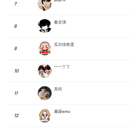
7
秦文玚
8
瓜尔佳铁蛋
9
一一丫丫
10
亮司
11
暴躁emo
12