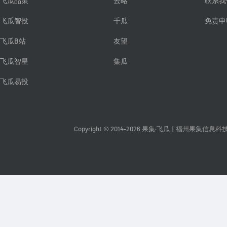
飞瓜品策
云略
联系我
飞瓜智投
千瓜
免责申
飞瓜B站
友望
飞瓜智星
集瓜
飞瓜易投
Copyright © 2014-2026 果集·飞瓜
|
福州果集信息科