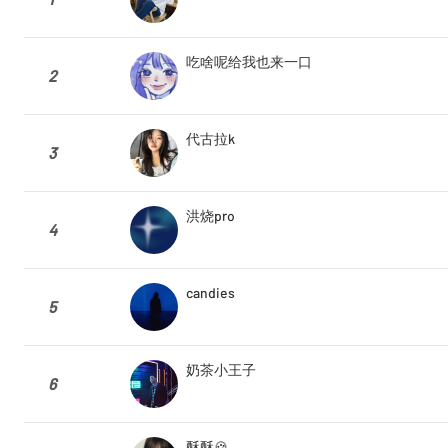
吃啥呢给我也来一口
2
代古拉k
3
洪烧pro
4
candies
5
奶茶小王子
6
酥酥🍪