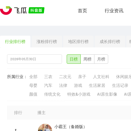
首页
行业资讯
行业排行榜
涨粉排行榜
地区排行榜
成长排行榜
日榜
周榜
月榜
所属行业：
全部
三农
二次元
亲子
人文社科
休闲娱
母婴
汽车
法律
游戏
生活家居
生活记录
颜值
传统文化
特效&小游戏
AI原生影像
AI
排行
播主
小霸王（备婚版）
1