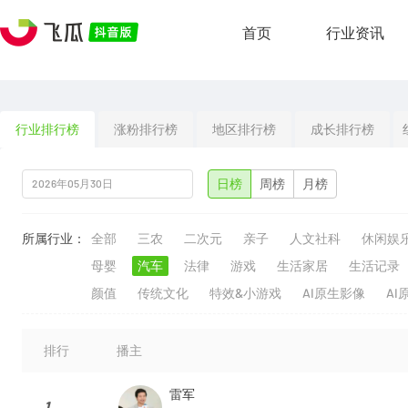
首页
行业资讯
行业排行榜
涨粉排行榜
地区排行榜
成长排行榜
日榜
周榜
月榜
所属行业：
全部
三农
二次元
亲子
人文社科
休闲娱
母婴
汽车
法律
游戏
生活家居
生活记录
颜值
传统文化
特效&小游戏
AI原生影像
AI
排行
播主
雷军
1