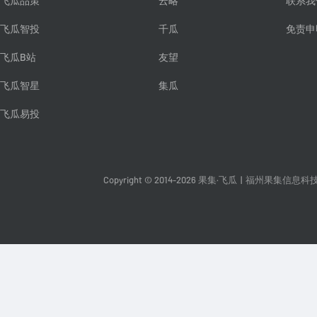
飞瓜品策
云略
联系我
飞瓜智投
千瓜
免责申
飞瓜B站
友望
飞瓜智星
集瓜
飞瓜易投
Copyright © 2014-2026 果集·飞瓜
|
福州果集信息科