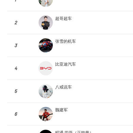
超哥超车
2
张雪的机车
3
比亚迪汽车
4
八戒说车
5
魏建军
6
昭通 四哥（正能量）