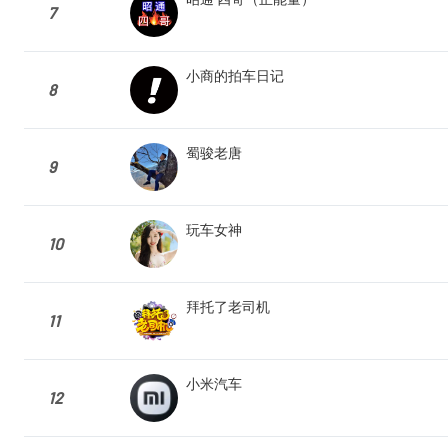
7
小商的拍车日记
8
蜀骏老唐
9
玩车女神
10
拜托了老司机
11
小米汽车
12