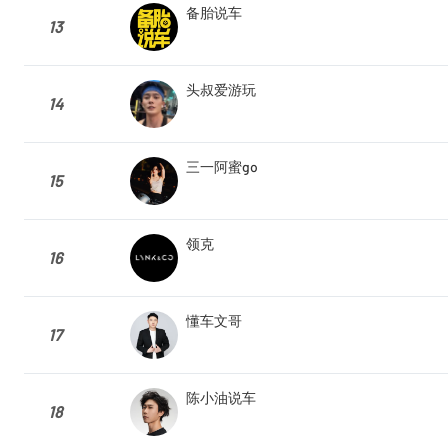
备胎说车
13
头叔爱游玩
14
三一阿蜜go
15
领克
16
懂车文哥
17
陈小油说车
18