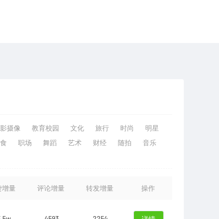
影摄像
教育校园
文化
旅行
时尚
明星
食
职场
舞蹈
艺术
财经
随拍
音乐
赞增量
评论增量
转发增量
操作
3.5w
4593
2254