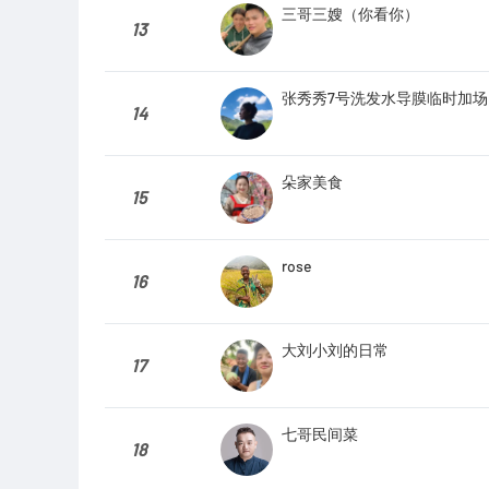
三哥三嫂（你看你）
13
张秀秀7号洗发水导膜临时加
14
朵家美食
15
rose
16
大刘小刘的日常
17
七哥民间菜
18