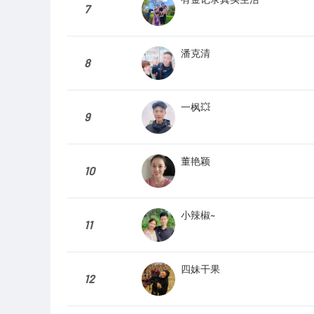
7
潘克清
8
一枫💥
9
董艳颖
10
小辣椒~
11
四妹干果
12