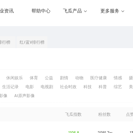
业资讯
帮助中心
飞瓜产品
更多服务
排行榜
红/蓝V排行榜
休闲娱乐
体育
公益
剧情
动物
医疗健康
情感
摄
生活记录
电影
电视剧
社会时政
科技
科普
综艺
美
生影像
AI原声影像
飞瓜指数
粉丝数
点
1106.8
2091.7w
1