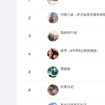
河南三妹（岁月如笔写春秋原
2
我有四个姐
3
黄琴（8号早8点韩国溯源）
4
潘姥姥
5
外婆日记
6
有金记录真实生活