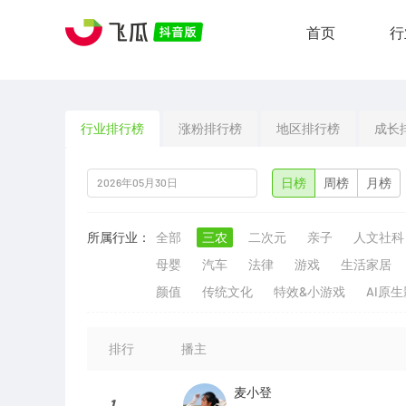
首页
行
行业排行榜
涨粉排行榜
地区排行榜
成长
日榜
周榜
月榜
所属行业：
全部
三农
二次元
亲子
人文社科
母婴
汽车
法律
游戏
生活家居
颜值
传统文化
特效&小游戏
AI原
排行
播主
麦小登
1