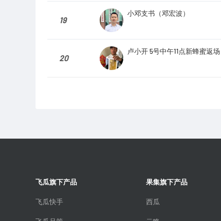
小邓支书（邓宏波）
19
卢小开 5号中午11点新蜂蜜返场
20
飞瓜旗下产品
果集旗下产品
飞瓜快手
西瓜