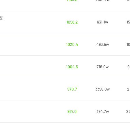
唱）
1058.2
631.1w
1
1020.4
493.5w
1
1004.5
716.0w
9
970.7
3396.0w
2
967.0
394.7w
2