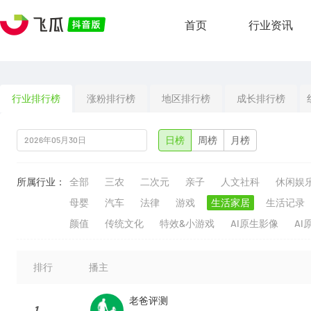
首页
行业资讯
行业排行榜
涨粉排行榜
地区排行榜
成长排行榜
日榜
周榜
月榜
所属行业：
全部
三农
二次元
亲子
人文社科
休闲娱
母婴
汽车
法律
游戏
生活家居
生活记录
颜值
传统文化
特效&小游戏
AI原生影像
AI
排行
播主
老爸评测
1