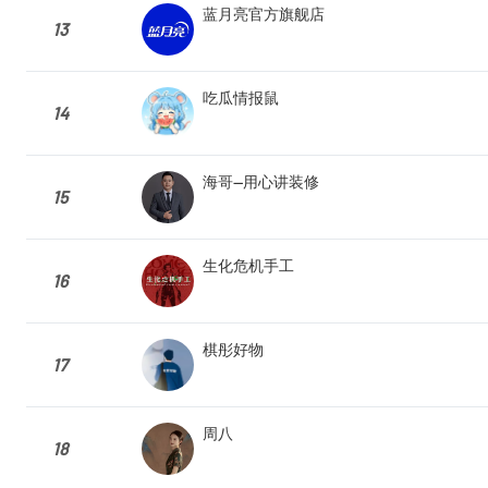
蓝月亮官方旗舰店
13
吃瓜情报鼠
14
海哥—用心讲装修
15
生化危机手工
16
棋彤好物
17
周八
18