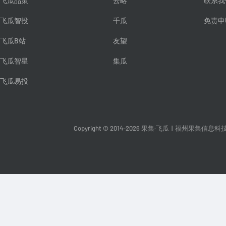
飞瓜品策
云略
联系我
飞瓜智投
千瓜
免责申
飞瓜B站
友望
飞瓜智星
集瓜
飞瓜易投
Copyright © 2014-2026 果集·飞瓜
|
福州果集信息科