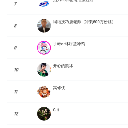
7
绳结技巧唐老师（冲刺600万粉丝）
8
手帐er林厅堂冲鸭
9
开心的韵冰
10
寓修侠
11
C H
12