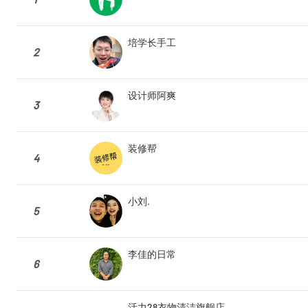
培学长手工
2
设计师阿爽
3
装修帮
4
小刘.
5
李佳的日常
6
活力28衣物清洁旗舰店