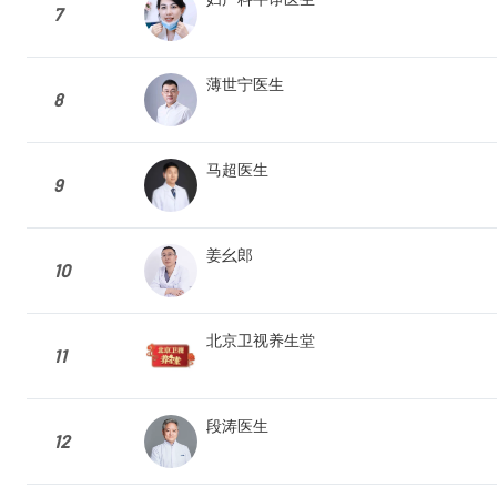
7
薄世宁医生
8
马超医生
9
姜幺郎
10
北京卫视养生堂
11
段涛医生
12