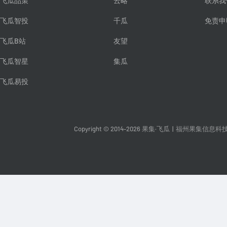
飞瓜品策
云略
联系我
飞瓜智投
千瓜
免责申
飞瓜B站
友望
飞瓜智星
集瓜
飞瓜易投
Copyright © 2014-2026 果集·飞瓜
|
福州果集信息科