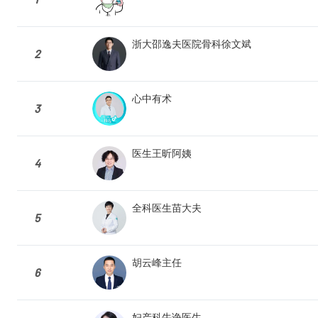
浙大邵逸夫医院骨科徐文斌
2
心中有术
3
医生王昕阿姨
4
全科医生苗大夫
5
胡云峰主任
6
妇产科牛诤医生