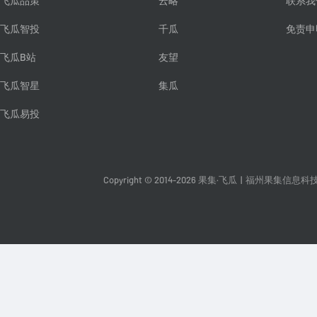
飞瓜品策
云略
联系我
飞瓜智投
千瓜
免责申
飞瓜B站
友望
飞瓜智星
集瓜
飞瓜易投
Copyright © 2014-2026 果集·飞瓜
|
福州果集信息科