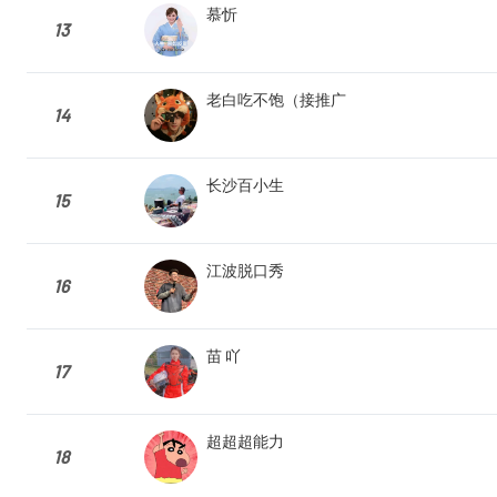
慕忻
13
老白吃不饱（接推广
14
长沙百小生
15
江波脱口秀
16
苗 吖
17
超超超能力
18