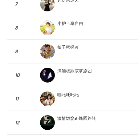
7
小护士享自由
8
柚子密探🍧
9
漳浦杨跃宗芗剧团
10
哪吒吒吒吒
11
激情燃烧💫峰回路转
12