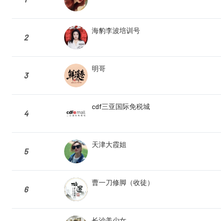
海豹李波培训号
2
明哥
3
cdf三亚国际免税城
4
天津大霞姐
5
曹一刀修脚（收徒）
6
长沙美少女