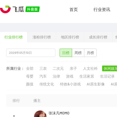
首页
行业资讯
行业排行榜
涨粉排行榜
地区排行榜
成长排行榜
日榜
周榜
月榜
所属行业：
全部
三农
二次元
亲子
人文社科
休闲娱
母婴
汽车
法律
游戏
生活家居
生活记录
颜值
传统文化
特效&小游戏
AI原生影像
AI
排行
播主
张沫凡MOMO
1