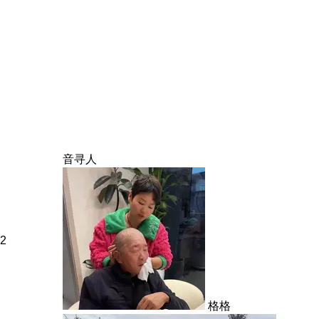
音寻人
2
格格