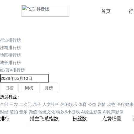
首页
行
行业排行榜
涨粉排行榜
地区排行榜
成长排行榜
红/蓝V排行榜
日榜
周榜
月榜
所属行业：
全部
三农
二次元
亲子
人文社科
休闲娱乐
体育
公益
剧情
动物
医疗健康
财经
随拍
音乐
颜值
传统文化
特效&小游戏
AI原生影像
AI原声影像
排行
播主
飞瓜指数
粉丝数
点赞增量