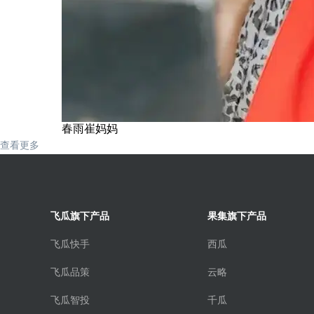
春雨崔妈妈
查看更多
飞瓜旗下产品
果集旗下产品
飞瓜快手
西瓜
飞瓜品策
云略
飞瓜智投
千瓜