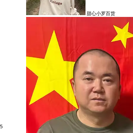
甜心小罗百货
5