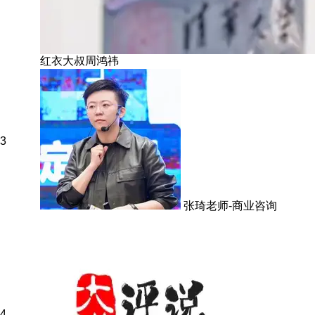
红衣大叔周鸿祎
3
张琦老师-商业咨询
4