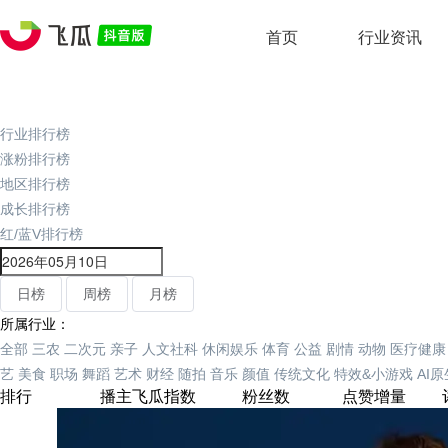
首页
行业资讯
行业排行榜
涨粉排行榜
地区排行榜
成长排行榜
红/蓝V排行榜
日榜
周榜
月榜
所属行业：
全部
三农
二次元
亲子
人文社科
休闲娱乐
体育
公益
剧情
动物
医疗健康
艺
美食
职场
舞蹈
艺术
财经
随拍
音乐
颜值
传统文化
特效&小游戏
AI
排行
播主
飞瓜指数
粉丝数
点赞增量