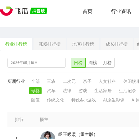
首页
行业资讯
行业排行榜
涨粉排行榜
地区排行榜
成长排行榜
日榜
周榜
月榜
所属行业：
全部
三农
二次元
亲子
人文社科
休闲娱
母婴
汽车
法律
游戏
生活家居
生活记录
颜值
传统文化
特效&小游戏
AI原生影像
AI
排行
播主
🌈 王暖暖（重生版）
1