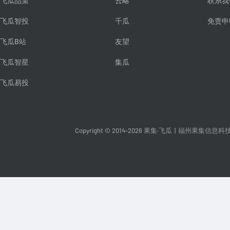
飞瓜品策
云略
联系我
飞瓜智投
千瓜
免责申
飞瓜B站
友望
飞瓜智星
集瓜
飞瓜易投
Copyright © 2014-2026 果集·飞瓜
|
福州果集信息科