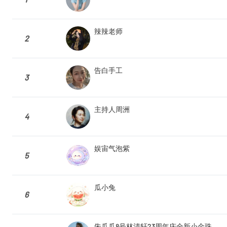
辣辣老师
2
告白手工
3
主持人周洲
4
娱宙气泡紫
5
瓜小兔
6
朱瓜瓜8号林清轩23周年庆全新小金珠