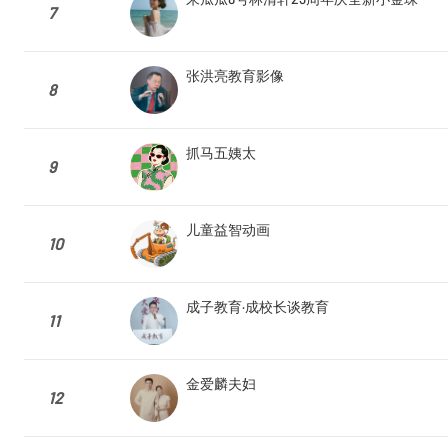
7
张洪亮教育影像
8
抓马五姨太
9
儿童益智动画
10
成子教育·成校长谈教育
11
金爱麟夫妇
12