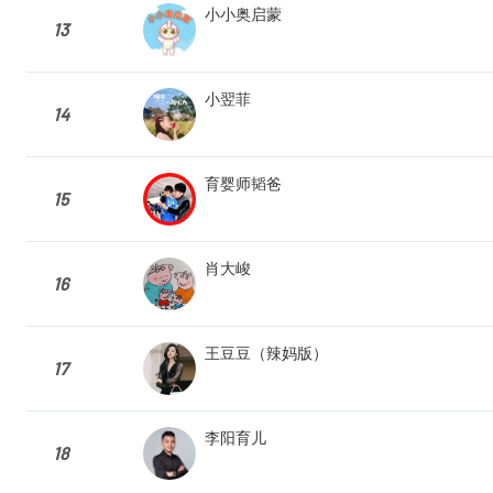
小小奥启蒙
13
小翌菲
14
育婴师韬爸
15
肖大峻
16
王豆豆（辣妈版）
17
李阳育儿
18