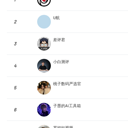
U航
2
差评君
3
小白测评
4
桃子数码严选官
5
子墨的Ai工具箱
6
罗姐短视频