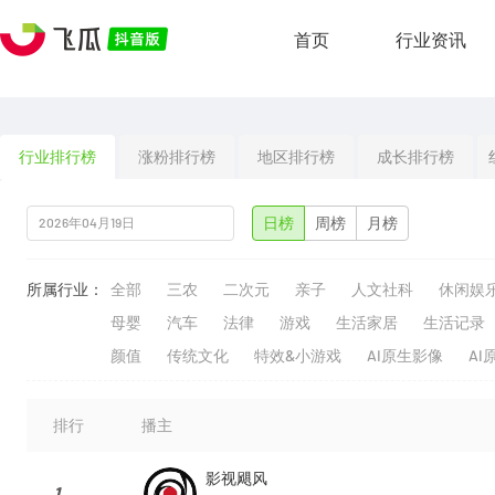
首页
行业资讯
行业排行榜
涨粉排行榜
地区排行榜
成长排行榜
日榜
周榜
月榜
所属行业：
全部
三农
二次元
亲子
人文社科
休闲娱
母婴
汽车
法律
游戏
生活家居
生活记录
颜值
传统文化
特效&小游戏
AI原生影像
AI
排行
播主
影视飓风
1