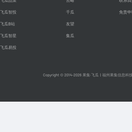
飞瓜品策
云略
联系我
飞瓜智投
千瓜
免责申
飞瓜B站
友望
飞瓜智星
集瓜
飞瓜易投
Copyright © 2014-2026 果集·飞瓜
|
福州果集信息科