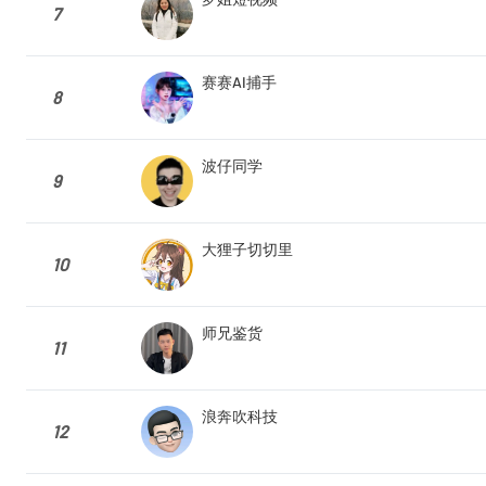
7
赛赛AI捕手
8
波仔同学
9
大狸子切切里
10
师兄鉴货
11
浪奔吹科技
12