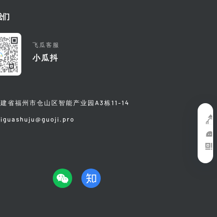
我们
飞瓜客服
小瓜抖
建省福州市仓山区智能产业园A3栋11-14
eiguashuju@guoji.pro
在
线
微
客
信
关
服
咨
注
询
我
们