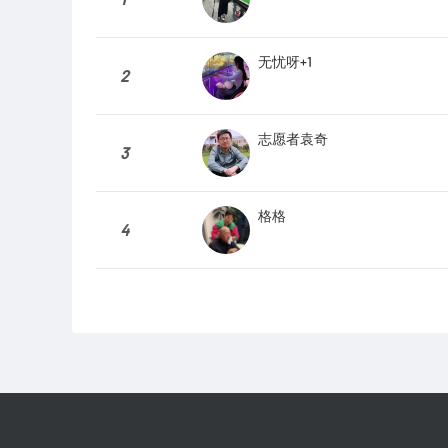
无忧呀+1
2
志愿者袁奇
3
格格
4