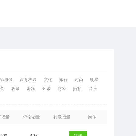
影摄像
教育校园
文化
旅行
时尚
明星
食
职场
舞蹈
艺术
财经
随拍
音乐
赞增量
评论增量
转发增量
操作
900
3.3w