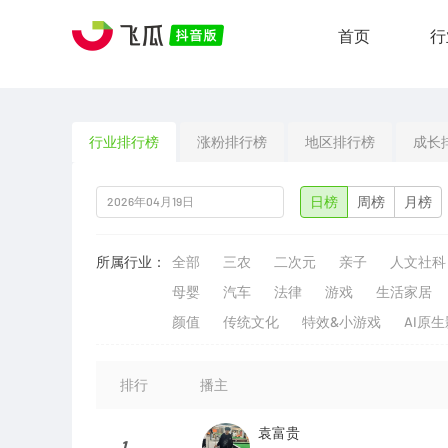
首页
行
行业排行榜
涨粉排行榜
地区排行榜
成长
日榜
周榜
月榜
所属行业：
全部
三农
二次元
亲子
人文社科
母婴
汽车
法律
游戏
生活家居
颜值
传统文化
特效&小游戏
AI原
排行
播主
袁富贵
1