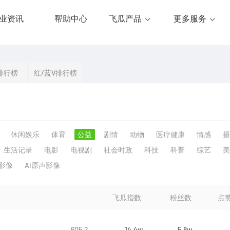
业资讯
帮助中心
飞瓜产品
更多服务
排行榜
红/蓝V排行榜
休闲娱乐
体育
公益
剧情
动物
医疗健康
情感
摄
生活记录
电影
电视剧
社会时政
科技
科普
综艺
美
生影像
AI原声影像
飞瓜指数
粉丝数
点
605.2
14.4w
5.8w