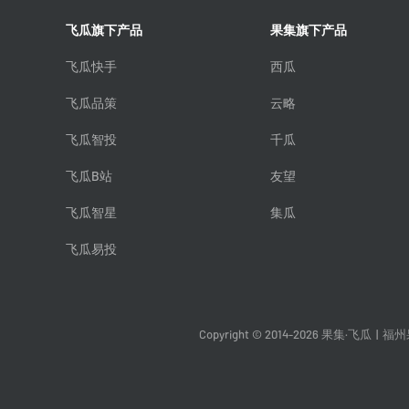
飞瓜旗下产品
果集旗下产品
飞瓜快手
西瓜
飞瓜品策
云略
飞瓜智投
千瓜
飞瓜B站
友望
飞瓜智星
集瓜
飞瓜易投
Copyright © 2014-2026 果集·飞瓜
|
福州