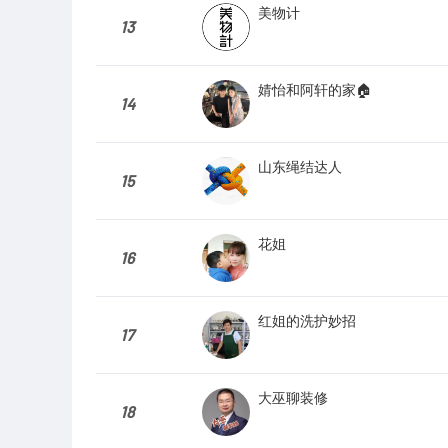
美物计
13
婧怡和阿轩的家🏠
14
山东绳结达人
15
花姐
16
红姐的洗护妙招
17
大巫聊装修
18