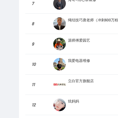
7
绳结技巧唐老师（冲刺600万
8
源师傅爱园艺
9
我爱电器维修
10
立白官方旗舰店
11
炫妈妈
12