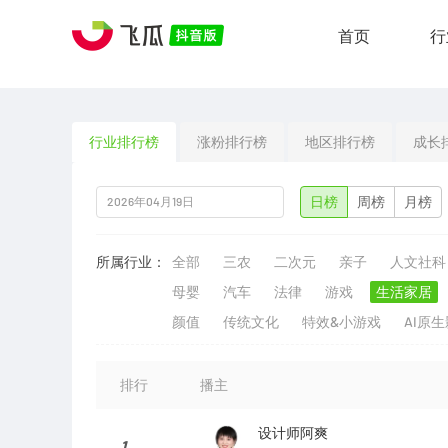
首页
行
行业排行榜
涨粉排行榜
地区排行榜
成长
日榜
周榜
月榜
所属行业：
全部
三农
二次元
亲子
人文社科
母婴
汽车
法律
游戏
生活家居
颜值
传统文化
特效&小游戏
AI原
排行
播主
设计师阿爽
1