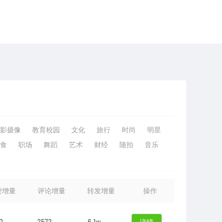
影摄像
教育校园
文化
旅行
时尚
明星
食
职场
舞蹈
艺术
财经
随拍
音乐
赞增量
评论增量
转发增量
操作
0
2572
6.1w