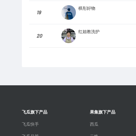
棋彤好物
19
红姐教洗护
20
飞瓜旗下产品
果集旗下产品
飞瓜快手
西瓜