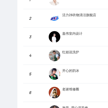
活力28衣物清洁旗舰店
2
嘉伟室内设计
3
红姐说洗护
4
开心的韵冰
5
老谢维修圈
6
海哥—用心讲装修