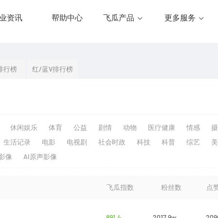
业资讯
帮助中心
飞瓜产品
更多服务
排行榜
红/蓝V排行榜
休闲娱乐
体育
公益
剧情
动物
医疗健康
情感
摄
生活记录
电影
电视剧
社会时政
科技
科普
综艺
美
生影像
AI原声影像
飞瓜指数
粉丝数
点
891.4
2017.9w
209