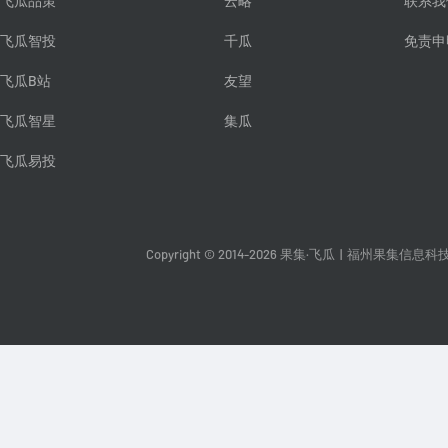
飞瓜品策
云略
联系我
飞瓜智投
千瓜
免责申
飞瓜B站
友望
飞瓜智星
集瓜
飞瓜易投
Copyright © 2014-2026 果集·飞瓜
|
福州果集信息科