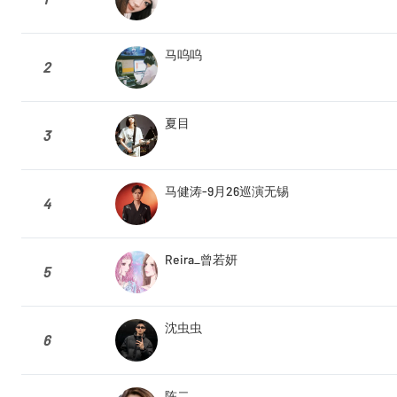
马呜呜
2
夏目
3
马健涛-9月26巡演无锡
4
Reira_曾若妍
5
沈虫虫
6
陈二