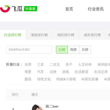
首页
行业资讯
行业排行榜
涨粉排行榜
地区排行榜
成长排行榜
日榜
周榜
月榜
所属行业：
全部
三农
二次元
亲子
人文社科
休闲娱
母婴
汽车
法律
游戏
生活家居
生活记录
颜值
传统文化
特效&小游戏
AI原生影像
AI
排行
播主
路二loer
1