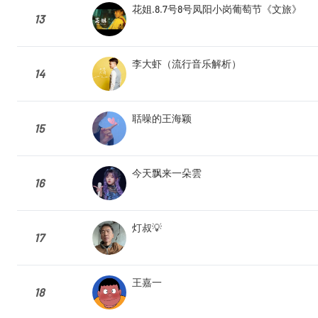
花姐.8.7号8号凤阳小岗葡萄节《文旅》
13
李大虾（流行音乐解析）
14
聒噪的王海颖
15
今天飘来一朵雲
16
灯叔💡
17
王嘉一
18