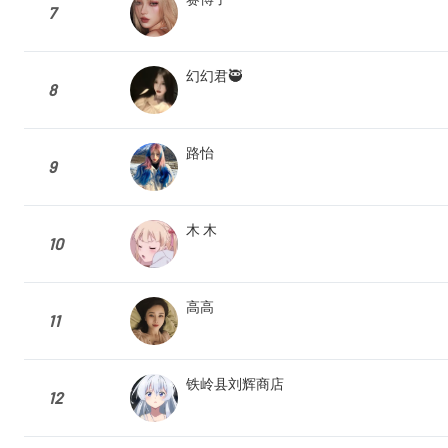
7
幻幻君🥷
8
路怡
9
木 木
10
高高
11
铁岭县刘辉商店
12