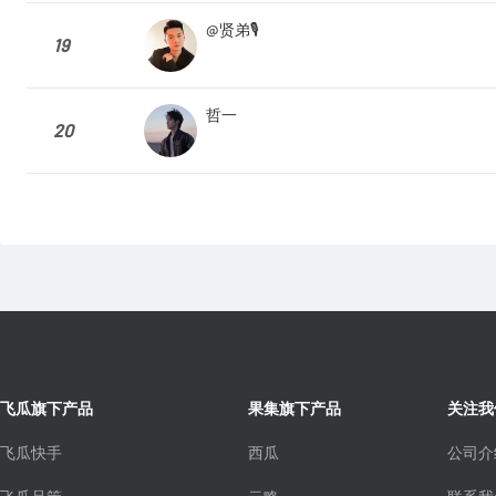
@贤弟🎙️
19
哲一
20
飞瓜旗下产品
果集旗下产品
关注我
飞瓜快手
西瓜
公司介