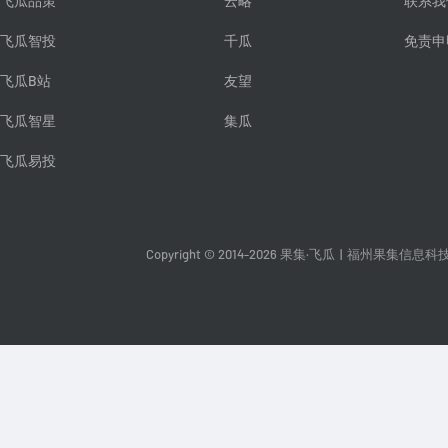
飞瓜品策
云略
联系我
飞瓜智投
千瓜
免责申
飞瓜B站
友望
飞瓜智星
集瓜
飞瓜易投
Copyright © 2014-2026 果集·飞瓜
|
福州果集信息科