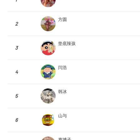
方圆
2
垫底辣孩
3
闫浩
4
韩冰
5
山与
6
赛博子