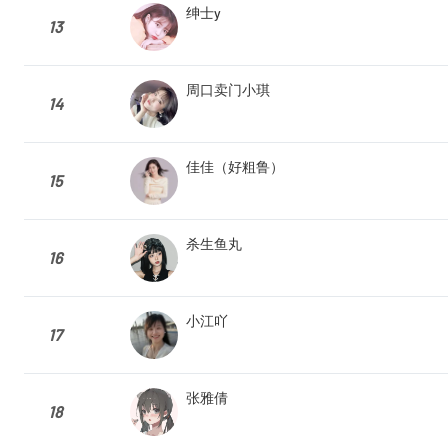
绅士y
13
周口卖门小琪
14
佳佳（好粗鲁）
15
杀生鱼丸
16
小江吖
17
张雅倩
18